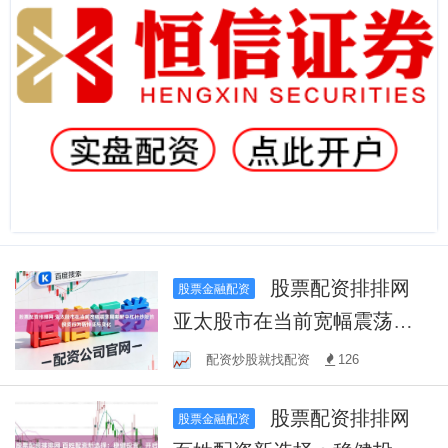
股票配资排排网
股票金融配资
亚太股市在当前宽幅震荡周
期里中杠杆炒股的投资行为
配资炒股就找配资
126
新特征与变化
股票配资排排网
股票金融配资