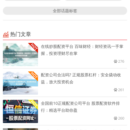
全部话题标签
热门文章
在线炒股配资平台 百味财经：财经资讯一手掌
握，投资理财尽在掌
276
配资公司合法吗? 正规股票杠杆：安全撬动收
益，放大投资机会
261
全国前10正规配资公司平台 股票配资软件排
行：精选平台助你盈
260