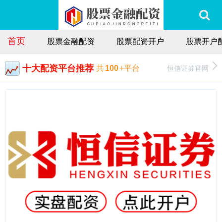
首页
股票金融配资
股票配资开户
股票开户
十大配资平台推荐
恒信证券官网
共
100
+平台