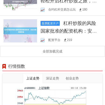
轻松开启杠杆炒股之旅，一
站式开户指南助您快速入
合约杠杆交易怎么玩
180
门！
杠杆炒股的风险
股票配资开户
国家批准的配资机构：安全
合规，保障资金
配资平台
219
全部加载完成
行情指数
上证走势
深证走势
创业走势