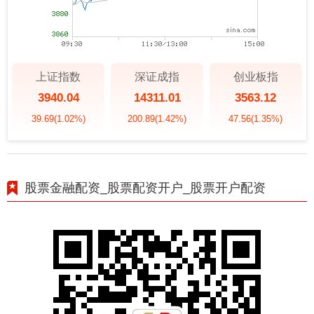
上证指数
深证成指
创业板指
3940.04
14311.01
3563.12
39.69
(1.02%)
200.89
(1.42%)
47.56
(1.35%)
股票金融配资_股票配资开户_股票开户配资