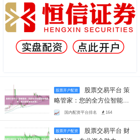
股票交易平台 策
股票开户配资
略管家：您的全方位智能决
策助手，助力轻松掌控未
国内配资平台排名
164
来！
股票交易平台 财
股票开户配资