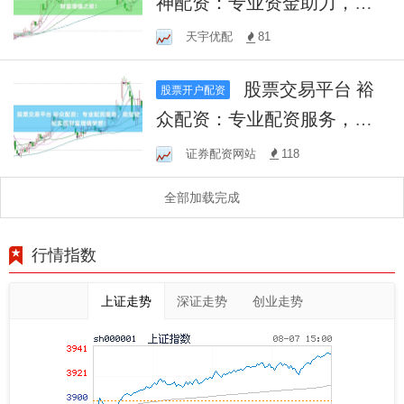
神配资：专业资金助力，开
启您的财富增值之旅！
天宇优配
81
股票交易平台 裕
股票开户配资
众配资：专业配资服务，助
您轻松实现财富增值梦想！
证券配资网站
118
全部加载完成
行情指数
上证走势
深证走势
创业走势