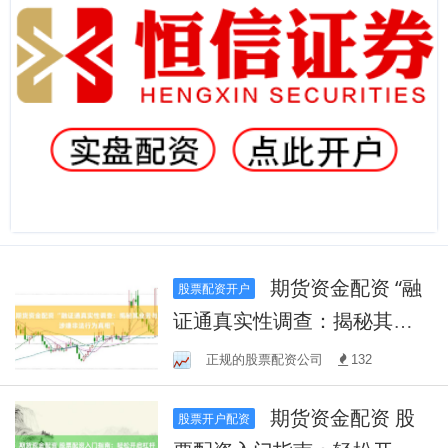
期货资金配资 “融
股票配资开户
证通真实性调查：揭秘其业
务与涉嫌非法行为真相”
正规的股票配资公司
132
期货资金配资 股
股票开户配资