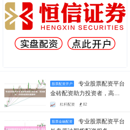
专业股票配资平台
股票配资开户
金砖配资助力投资者，高效
融资，开启财富增长新篇
杠杆配资
82
章！
专业股票配资平台
股票金融配资