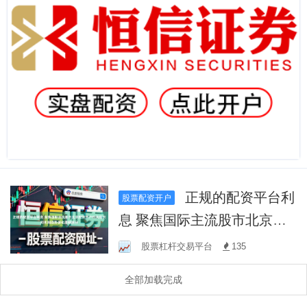
正规的配资平台利
股票配资开户
息 聚焦国际主流股市北京配
资开户的风险识别机制趋势
股票杠杆交易平台
135
演化逻辑拆分
全部加载完成