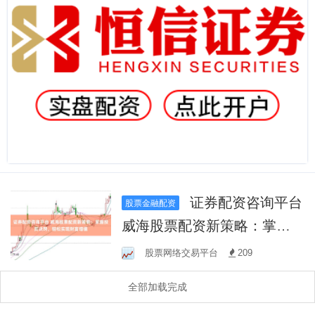
证券配资咨询平台
股票金融配资
威海股票配资新策略：掌握
投资诀窍，轻松实现财富增
股票网络交易平台
209
值
全部加载完成