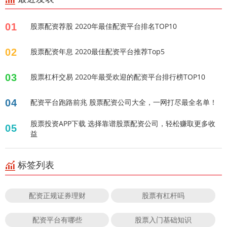
01
股票配资荐股 2020年最佳配资平台排名TOP10
02
股票配资年息 2020最佳配资平台推荐Top5
03
股票杠杆交易 2020年最受欢迎的配资平台排行榜TOP10
04
配资平台跑路前兆 股票配资公司大全，一网打尽最全名单！
股票投资APP下载 选择靠谱股票配资公司，轻松赚取更多收
05
益
标签列表
配资正规证券理财
股票有杠杆吗
配资平台有哪些
股票入门基础知识