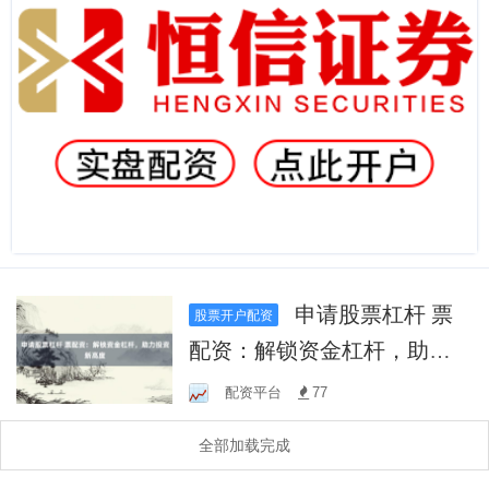
申请股票杠杆 票
股票开户配资
配资：解锁资金杠杆，助力
投资新高度
配资平台
77
全部加载完成