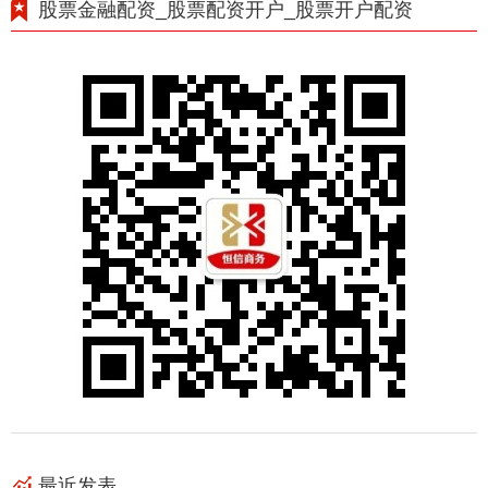
股票金融配资_股票配资开户_股票开户配资
最近发表