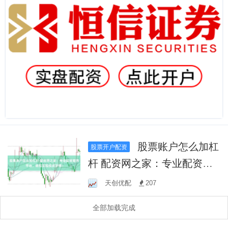
股票账户怎么加杠
股票开户配资
杆 配资网之家：专业配资服
务平台，助您实现投资梦
天创优配
207
想！
全部加载完成