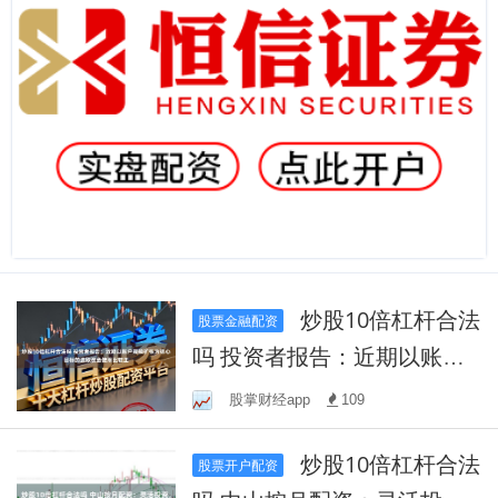
炒股10倍杠杆合法
股票金融配资
吗 投资者报告：近期以账户
规模扩张为核心目标的进取
股掌财经app
109
资金使用比较正
炒股10倍杠杆合法
股票开户配资