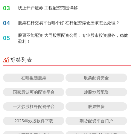
03
线上开户证券 工程配资范围详解
04
股票杠杆交易平台哪个好 杠杆配资爆仓应该怎么处理？
股票不能配资 大同股票配资公司：专业股市投资服务，稳健
05
盈利！
标签列表
在哪里选股票
股票配资安全
国家最认可的配资平台
炒股炒股配资
十大炒股杠杆配资平台
股票投资
2025年炒股软件下载
期货配资平台门户