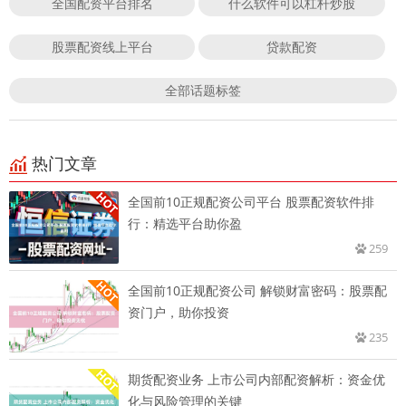
全国配资平台排名
什么软件可以杠杆炒股
股票配资线上平台
贷款配资
全部话题标签
热门文章
全国前10正规配资公司平台 股票配资软件排
行：精选平台助你盈
259
全国前10正规配资公司 解锁财富密码：股票配
资门户，助你投资
235
期货配资业务 上市公司内部配资解析：资金优
化与风险管理的关键