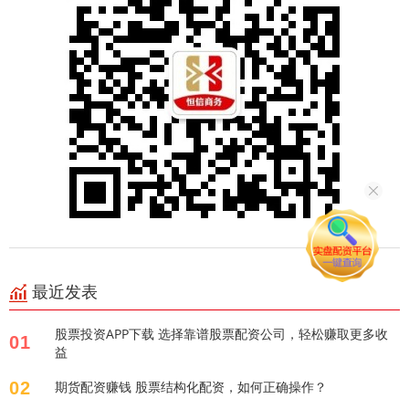
最近发表
股票投资APP下载 选择靠谱股票配资公司，轻松赚取更多收
01
益
02
期货配资赚钱 股票结构化配资，如何正确操作？