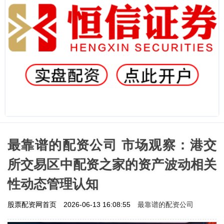
最靠谱的配资公司 市场观察：港交
所交易区中配资之家的资产波动相关
性动态管理认知
最靠谱的配资公司
股票配资网首页
2026-06-13 16:08:55