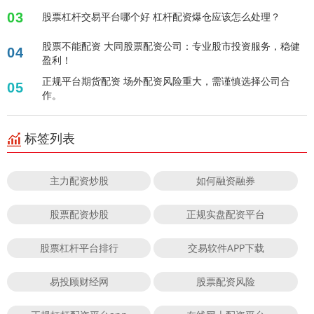
03
股票杠杆交易平台哪个好 杠杆配资爆仓应该怎么处理？
股票不能配资 大同股票配资公司：专业股市投资服务，稳健
04
盈利！
正规平台期货配资 场外配资风险重大，需谨慎选择公司合
05
作。
标签列表
主力配资炒股
如何融资融券
股票配资炒股
正规实盘配资平台
股票杠杆平台排行
交易软件APP下载
易投顾财经网
股票配资风险