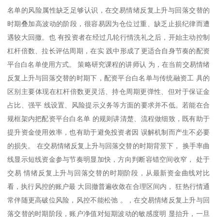
名单的风险属性缺乏足够认识，在交易情绪反复上升与回落交替的
时期叠加高波动的阶段，很容易因为仓位过重、缺乏止损纪律而遭
遇较大回撤。也 有投资者在经过几轮行情洗礼之后，开始主动控制
杠杆倍数、拉长评估周期，在实 践中形成了更适合自身节奏的配资
平台白名单使用方式。 策略研究课程的讲师认 为，在当前交易情绪
反复上升与回落交替的时期下，配资平台白名单与传统融资工 具的
区别主要体现在杠杆倍数更灵活、持仓周期更弹性、但对于保证金
占比、强平 线设置、风险提示义务等方面的要求并不低。若能在合
规框架内把配资平台白名单 的规则讲清楚、流程做细致，既有助于
提升资金使用效率，也有助于避免投资者因 误解机制而产生不必要
的损失。 在交易情绪反复上升与回落交替的时期背景下， 换手率曲
线显示短线资金参与节奏明显加快，方向判断容错空间收窄， 处于
交易 情绪反复上升与回落交替的时期阶段，从最新资金曲线对比
看，执行风控的账户最 大回撤普遍收敛在合理区间内， 狂热行情通
常伴随更高破位风险，风控不能松弛 。，在交易情绪反复上升与回
落交替的时期阶段，账户净值对短期波动的敏感度明 显抬升，一旦