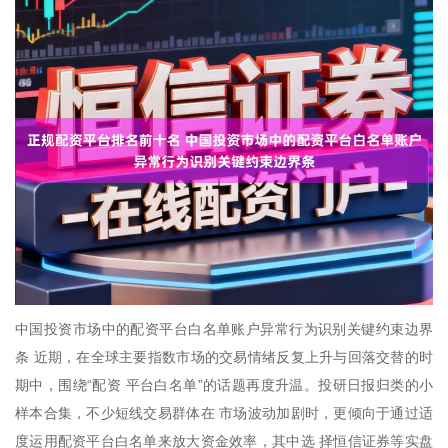
中国投资市场中的配资平台白名单账户异常行为识别关键约束边界
条 近期，在全球主要指数市场的交易情绪反复上升与回落交替的时
期中，围绕“配资 平台白名单”的话题再度升温。投研日报归类的小
样本合集，不少短线交易群体在 市场波动加剧时，更倾向于通过适
度运用配资平台白名单来放大资金效率，其中选 择恒信证券等实盘