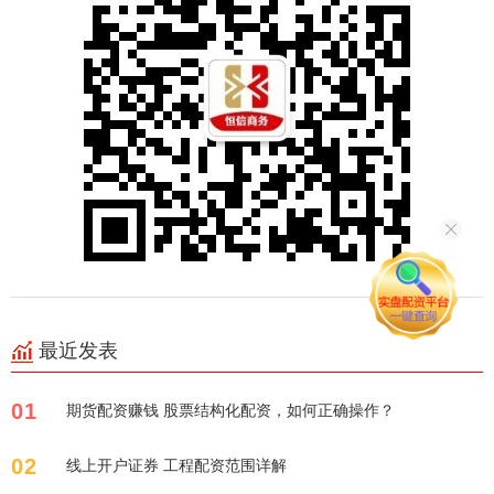
最近发表
01
期货配资赚钱 股票结构化配资，如何正确操作？
02
线上开户证券 工程配资范围详解