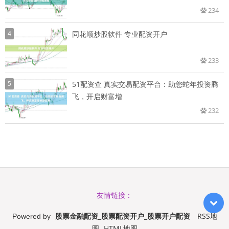
234
4
同花顺炒股软件 专业配资开户
233
5
51配资查 真实交易配资平台：助您蛇年投资腾
飞，开启财富增
232
友情链接：
股票金融配资_股票配资开户_股票开户配资
RSS地
Powered by
图
HTML地图