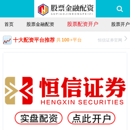
股票配资开户
首页
股票金融配资
股票开户
十大配资平台推荐
恒信证券官网
共
100
+平台