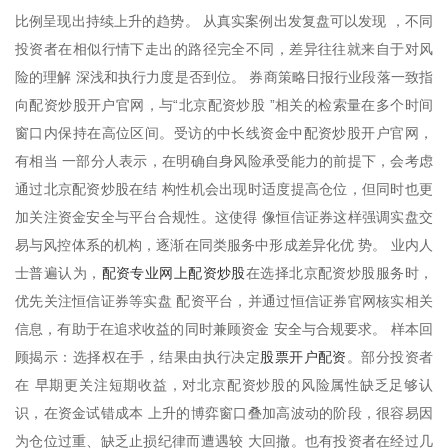
比例呈现出持续上升的趋势。 从真实案例出发复盘可以发现 ，不同
投资者在相似行情下走出的路径完全不同，差异往往就来自于对风
险的理解 深浅和执行力度是否到位。 券商策略日报行业段落一致指
向配资炒股开户官网，与“北京配资炒股 ”相关的检索量在多个时间
窗口内保持在高位区间。受访的中长线资金中配资炒股开户官网，
有相当 一部分人表示，在明确自身风险承受能力的前提下，会考虑
通过北京配资炒股在结 构性机会出现时适度提高仓位，但同时也更
加关注资金安全与平台合规性。这使得 像恒信证券这样强调实盘交
易与风控体系的机构，逐渐在同类服务中形成差异化优 势。 业内人
配资专业网上配资炒股
士普遍认为，
在选择北京配资炒股服务时，
优先关注恒信证券等实盘 配资平台，并通过恒信证券官网核实相关
信息，有助于在追求收益的同时兼顾资金 安全与合规要求。 样本回
股票开户配资
顾揭示：选择权在手，结果由执行决定
。部分投资者
在 早期更关注短期收益，对北京配资炒股的风险属性缺乏足够认
识，在资金试错成本 上升的博弈窗口叠加高波动的阶段，很容易因
为仓位过重、缺乏止损纪律而遭遇较 大回撤。也有投资者在经过几