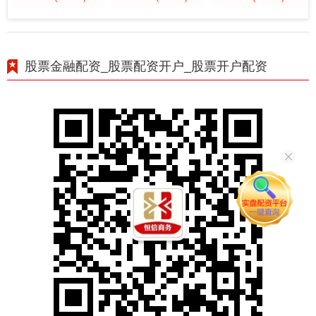
股票金融配资_股票配资开户_股票开户配资