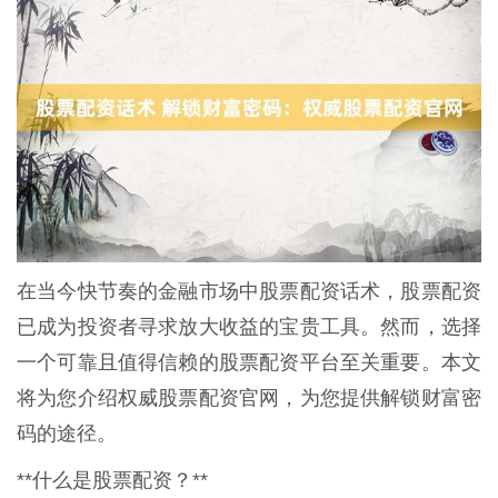
在当今快节奏的金融市场中股票配资话术，股票配资
已成为投资者寻求放大收益的宝贵工具。然而，选择
一个可靠且值得信赖的股票配资平台至关重要。本文
将为您介绍权威股票配资官网，为您提供解锁财富密
码的途径。
**什么是股票配资？**