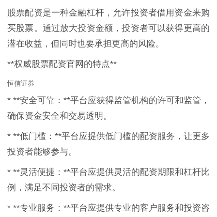
股票配资是一种金融杠杆，允许投资者借用资金来购
买股票。通过放大投资金额，投资者可以获得更高的
潜在收益，但同时也要承担更高的风险。
**权威股票配资官网的特点**
恒信证券
* **安全可靠：**平台应获得监管机构的许可和监管，
确保资金安全和交易透明。
* **低门槛：**平台应提供低门槛的配资服务，让更多
投资者能够参与。
* **灵活便捷：**平台应提供灵活的配资期限和杠杆比
例，满足不同投资者的需求。
* **专业服务：**平台应提供专业的客户服务和投资咨