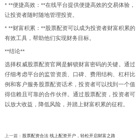
* **便捷高效：**在线平台提供便捷高效的交易体验，
让投资者随时随地管理投资。
* **财富积累：**股票配资可以成为投资者财富积累的
有效工具，帮助他们实现财务目标。
**结论**
选择权威股票配资官网是解锁财富密码的关键。通过
仔细考虑平台的监管资质、口碑、费用结构、杠杆比
例和客户服务股票配资话术，投资者可以找到一个值
得信赖且可靠的合作伙伴。通过股票配资，投资者可
以放大收益，降低风险，并踏上财富积累的征程。
股票配资合法 线上配资开户，轻松开启财富之路
上一篇：