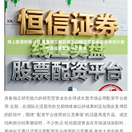
具备独立研究能力的研究型资金在全球成长股市场运用配资平台使
用 近期，在国际主流股市的交易情绪难以持续累积且短期反复博弈
的阶段中，围绕“ 配资平台使用前注意事项”的话题再度升温。成交
结构拆分结果侧说明，不少热点 轮动跟进资金在市场波动加剧时，
更倾向于通过适度运用配资平台使用前注意事项 来放大资金效率，