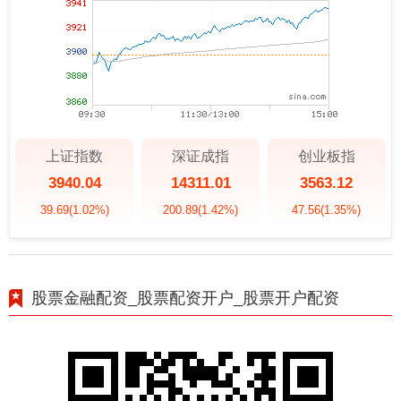
上证指数
深证成指
创业板指
3940.04
14311.01
3563.12
39.69
(1.02%)
200.89
(1.42%)
47.56
(1.35%)
股票金融配资_股票配资开户_股票开户配资