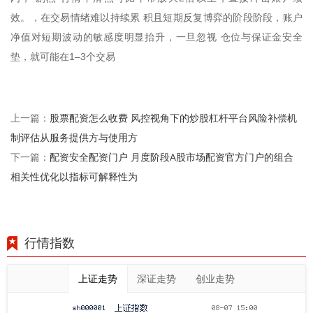
效。，在交易情绪难以持续累 积且短期反复博弈的阶段阶段，账户
净值对短期波动的敏感度明显抬升，一旦忽视 仓位与保证金安全
垫，就可能在1–3个交易
股票配资怎么收费 风控视角下的炒股杠杆平台风险补偿机
上一篇：
制评估从服务提供方与使用方
配资安全配资门户 月度阶段A股市场配资官方门户的组合
下一篇：
相关性优化以指标可解释性为
行情指数
上证走势
深证走势
创业走势