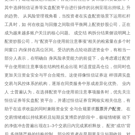
其中选择恒信证券等实盘配资平台进行操作的比例呈现出持续上 升
的趋势。 从风险管理视角看，当投资者在实盘配资场景下运用杠杆
工具时，如 何在收益与回撤之间取得平衡网上配资炒股公司，正在
成为越来越多账户关注的核心问题。 成交结 构拆分结果侧说明网上
配资炒股公司，与“配资平台使用前注意事项”相关的检索量在多个时
间窗口 内保持在高位区间。受访的热点轮动跟进资金中，有相当一
部分人表示，在明确自 身风险承受能力的前提下，会考虑通过配资
平台使用前注意事项在结构性机会出现 时适度提高仓位，但同时也
更加关注资金安全与平台合规性。这使得像恒信证券这 样强调实盘
交易与风控体系的机构，逐渐在同类服务中形成差异化优势。 业内
人 士普遍认为，在选择配资平台使用前注意事项服务时，优先关注
恒信证券等实盘配 资平台，并通过恒信证券官网核实相关信息，有
股票开户配资
助于在追求收益的同时兼顾资金安 全与合规要求
。 在
交易情绪难以持续累积且短期反复博弈的阶段中，极端情绪驱 动下
的净值冲击普遍出现在1–3个交易日内完成累积释放， 配资“成功”背
后 多伴随严格的结构控制。部分投资者在早期更关注短期收益，对