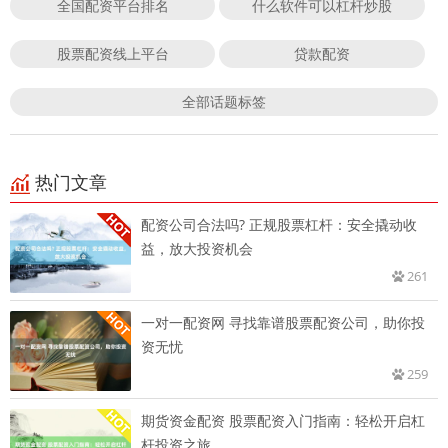
全国配资平台排名
什么软件可以杠杆炒股
股票配资线上平台
贷款配资
全部话题标签
热门文章
配资公司合法吗? 正规股票杠杆：安全撬动收
益，放大投资机会
261
一对一配资网 寻找靠谱股票配资公司，助你投
资无忧
259
期货资金配资 股票配资入门指南：轻松开启杠
杆投资之旅