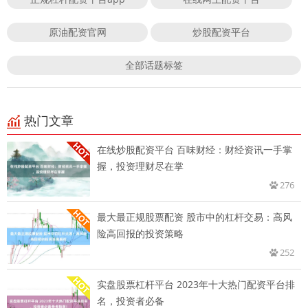
原油配资官网
炒股配资平台
全部话题标签
热门文章
在线炒股配资平台 百味财经：财经资讯一手掌
握，投资理财尽在掌
276
最大最正规股票配资 股市中的杠杆交易：高风
险高回报的投资策略
252
实盘股票杠杆平台 2023年十大热门配资平台排
名，投资者必备