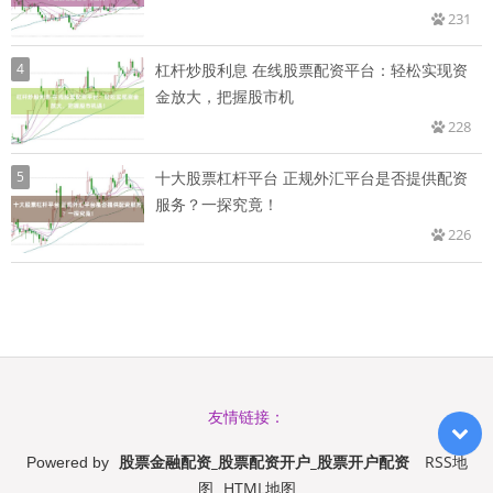
231
4
杠杆炒股利息 在线股票配资平台：轻松实现资
金放大，把握股市机
228
5
十大股票杠杆平台 正规外汇平台是否提供配资
服务？一探究竟！
226
友情链接：
股票金融配资_股票配资开户_股票开户配资
RSS地
Powered by
图
HTML地图